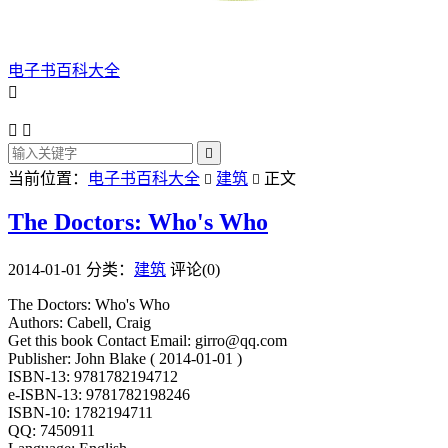
电子书百科大全




当前位置：
电子书百科大全
建筑
正文


The Doctors: Who's Who
2014-01-01
分类：
建筑
评论(0)
The Doctors: Who's Who
Authors: Cabell, Craig
Get this book Contact Email: girro@qq.com
Publisher: John Blake ( 2014-01-01 )
ISBN-13: 9781782194712
e-ISBN-13: 9781782198246
ISBN-10: 1782194711
QQ: 7450911