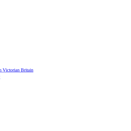
n Victorian Britain
y