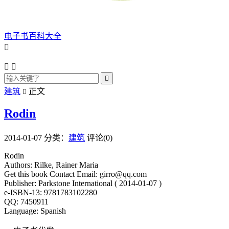
电子书百科大全




建筑
正文

Rodin
2014-01-07
分类：
建筑
评论(0)
Rodin
Authors: Rilke, Rainer Maria
Get this book Contact Email: girro@qq.com
Publisher: Parkstone International ( 2014-01-07 )
e-ISBN-13: 9781783102280
QQ: 7450911
Language: Spanish