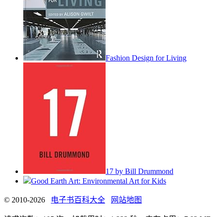
Fashion Design for Living
17 by Bill Drummond
Good Earth Art: Environmental Art for Kids
© 2010-2026
电子书百科大全
网站地图