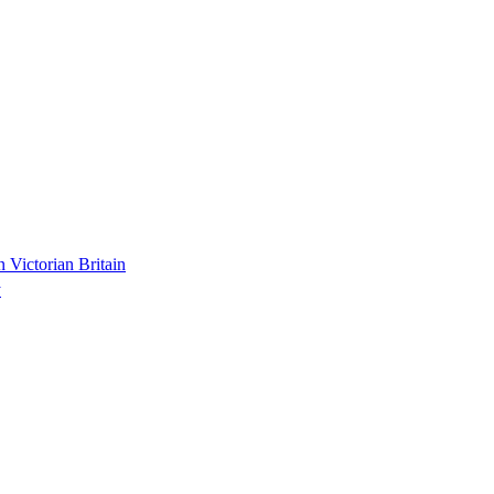
n Victorian Britain
y