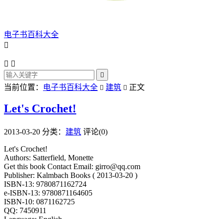
电子书百科大全




当前位置：
电子书百科大全
建筑
正文


Let's Crochet!
2013-03-20
分类：
建筑
评论(0)
Let's Crochet!
Authors: Satterfield, Monette
Get this book Contact Email: girro@qq.com
Publisher: Kalmbach Books ( 2013-03-20 )
ISBN-13: 9780871162724
e-ISBN-13: 9780871164605
ISBN-10: 0871162725
QQ: 7450911