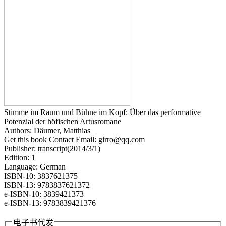
Stimme im Raum und Bühne im Kopf: Über das performative
Potenzial der höfischen Artusromane
Authors: Däumer, Matthias
Get this book Contact Email: girro@qq.com
Publisher: transcript(2014/3/1)
Edition: 1
Language: German
ISBN-10: 3837621375
ISBN-13: 9783837621372
e-ISBN-10: 3839421373
e-ISBN-13: 9783839421376
电子书代发