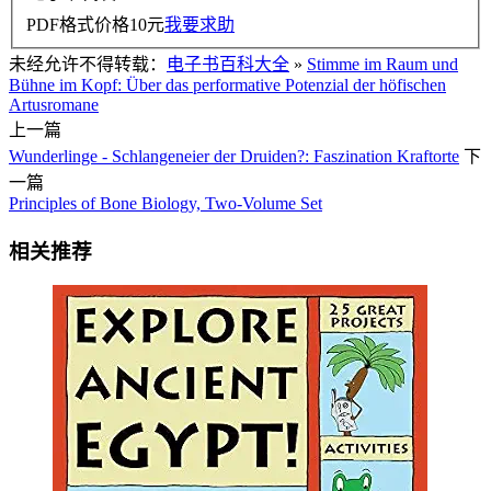
PDF格式价格
10
元
我要求助
未经允许不得转载：
电子书百科大全
»
Stimme im Raum und
Bühne im Kopf: Über das performative Potenzial der höfischen
Artusromane
上一篇
Wunderlinge - Schlangeneier der Druiden?: Faszination Kraftorte
下
一篇
Principles of Bone Biology, Two-Volume Set
相关推荐