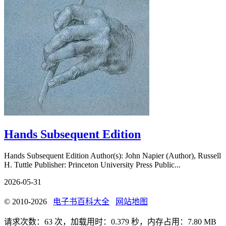
Hands Subsequent Edition
Hands Subsequent Edition Author(s): John Napier (Author), Russell
H. Tuttle Publisher: Princeton University Press Public...
2026-05-31
© 2010-2026
电子书百科大全
网站地图
请求次数：63 次，加载用时：0.379 秒，内存占用：7.80 MB